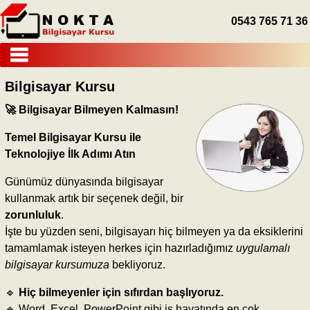
0543 765 71 36
ANASAYFA
Bilgisayar Kursu
EĞİTİMLERİMİZ
🚀 Bilgisayar Bilmeyen Kalmasın!
İLETİŞİM
Temel Bilgisayar Kursu ile
Teknolojiye İlk Adımı Atın
Günümüz dünyasında bilgisayar
kullanmak artık bir seçenek değil, bir
zorunluluk
.
İşte bu yüzden seni, bilgisayarı hiç bilmeyen ya da eksiklerini
tamamlamak isteyen herkes için hazırladığımız
uygulamalı
bilgisayar kursumuza
bekliyoruz.
🔹
Hiç bilmeyenler için sıfırdan başlıyoruz.
🔹 Word, Excel, PowerPoint gibi iş hayatında en çok