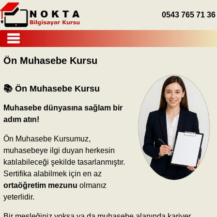
0543 765 71 36
ANASAYFA
Ön Muhasebe Kursu
EĞİTİMLERİMİZ
İLETİŞİM
📚 Ön Muhasebe Kursu
Muhasebe dünyasına sağlam bir
adım atın!
Ön Muhasebe Kursumuz,
muhasebeye ilgi duyan herkesin
katılabileceği şekilde tasarlanmıştır.
Sertifika alabilmek için en az
ortaöğretim mezunu
olmanız
yeterlidir.
Bir mesleğiniz yoksa ya da muhasebe alanında kariyer