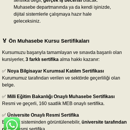
sertifika değil,
gerçek iş becerisi
olacak.
Muhasebe departmanında ya da kendi işinizde,
dijital sistemlerle çalışmaya hazır hale
geleceksiniz.
🏅
Ön Muhasebe Kursu Sertifikaları
Kursumuzu başarıyla tamamlayan ve sınavda başarılı olan
kursiyerler,
3 farklı sertifika
alma hakkı kazanır:
✅
Noya Bilgisayar Kurumsal Katılım Sertifikası
Kurumumuz tarafından verilen ve sektörde geçerliliği olan
belge.
✅
Milli Eğitim Bakanlığı Onaylı Muhasebe Sertifikası
Resmi ve geçerli, 160 saatlik MEB onaylı sertifika.
✅
Üniversite Onaylı Resmi Sertifika
E-Devlet sisteminden görüntülenebilir,
üniversite tarafından
onaylı
resmi sertifika.